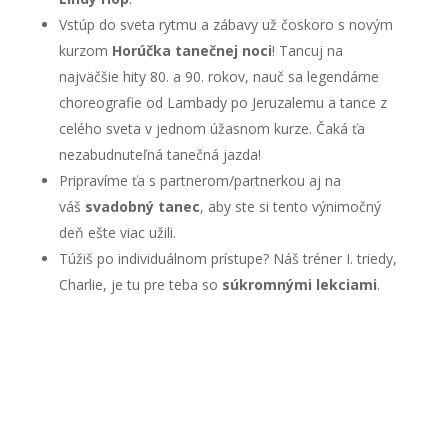
Vstúp do sveta rytmu a zábavy už čoskoro s novým
kurzom
Horúčka tanečnej noci
! Tancuj na
najväčšie hity 80. a 90. rokov, nauč sa legendárne
choreografie od Lambady po Jeruzalemu a tance z
celého sveta v jednom úžasnom kurze. Čaká ťa
nezabudnuteľná tanečná jazda!
Pripravíme ťa s partnerom/partnerkou aj na
váš
svadobný tanec
, aby ste si tento výnimočný
deň ešte viac užili.
Túžiš po individuálnom prístupe? Náš tréner I. triedy,
Charlie, je tu pre teba so
súkromnými lekciami
.
Kontaktuj nás