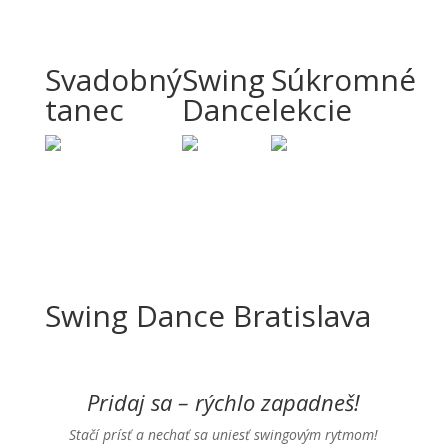
Naša ponuka
Svadobný
Swing
Súkromné
tanec
Dance
lekcie
Swing pre každého
Swing Dance Bratislava
Pridaj sa k nám
Pridaj sa – rýchlo zapadneš!
Stačí prísť a nechať sa uniesť swingovým rytmom!