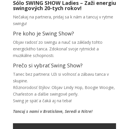
Sólo SWING SHOW Ladies – Zaži energiu
swingových 20-tych rokov!
Nečakaj na partnera, pridaj sa k nám a tancuj v rytme
swingu!
Pre koho je Swing Show?
Objav radosť zo swingu a nauč sa základy tohto
energického tanca. Zdokonaľ svoje rytmické a
muzikálne schopnosti.
Prečo si vybrať Swing Show?
Tanec bez partnera: Uži si voľnosť a zábavu tanca v
skupine.
Rôznorodosť štýlov: Objav Lindy Hop, Boogie Woogie,
Charleston a ďalšie swingové perly.
Swing je späť a čaká aj na teba!
Tancuj s nami v Bratislave, Seredi a Nitre!