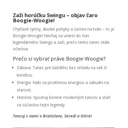
Zaži horúčku Swingu – objav čaro
Boogie-Woogie!
Chytľavé rytmy, divoké pohyby a úsmev na tvári – to je
Boogie-Woogie! Nechaj sa uniesť do čias
legendárneho Swingu a zaži, prečo tento tanec stále
očarúva.
Prečo si vybrať práve Boogie-Woogie?
Zábava: Tanec pre každého bez ohľadu na vek či
kondíciu.
Energia: Nabi sa pozitívnou energiou a zabudni na
starosti.
História: Spoznaj korene moderných tancov a staň
sa súčasťou tejto legendy.
Tancuj s nami v Bratislave, Seredi a Nitre!