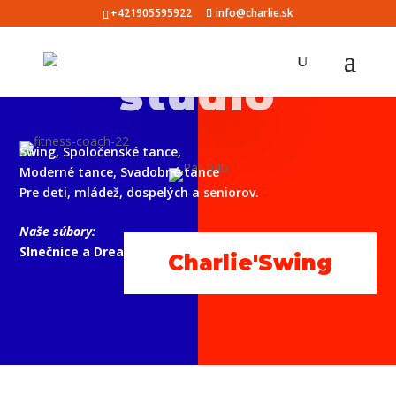
Tanečné
+421905595922
info@charlie.sk
štúdio
Swing, Spoločenské tance,
Moderné tance, Svadobné tance
Pre deti, mládež, dospelých a seniorov.
Naše súbory:
Slnečnice a Dream.
Charlie'Swing