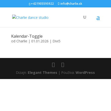
+421905595922
info@charlie.sk
Kalendar-Toggle
od
Charlie
|
01.01.2026
|
Divi5
Dizajn:
Elegant Themes
| Používa:
WordPress